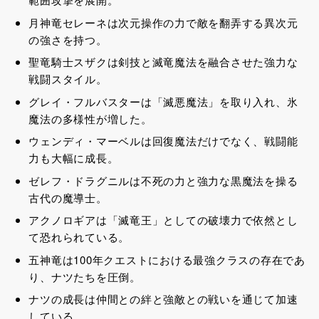
月神竜セレーネは次元操作の力で敵を翻弄する異次元
の強さを持つ。
聖竜騎士スザクは剣技と滅竜魔法を融合させた強力な
戦闘スタイル。
グレイ・フルバスターは「滅悪魔法」を取り入れ、氷
魔法の多様性が増した。
ウェンディ・マーベルは回復魔法だけでなく、戦闘能
力も大幅に成長。
ゼレフ・ドラグニルは不死の力と強力な黒魔法を操る
古代の魔導士。
アクノロギアは「滅竜王」としての破壊力で依然とし
て恐れられている。
五神竜は100年クエストにおける最強クラスの存在であ
り、ナツたちを圧倒。
ナツの成長は仲間との絆と強敵との戦いを通じて加速
している。