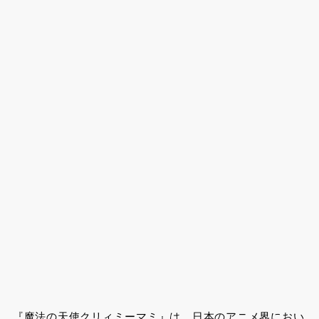
『魔法の天使クリィミーマミ』は、日本のアニメ界におい