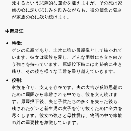
死するという悲劇的な運命を迎えますが、その死は家
族の心に深い悲しみを刻みながらも、彼の信念と強さ
が家族の心に残り続けます。
中岡君江
特徴
:
ゲンの母親であり、非常に強い母親像として描かれて
います。彼女は家族を愛し、どんな困難にも立ち向か
う強さを持っています。原爆投下時には奇跡的に生き
残り、その後も様々な苦難を乗り越えていきます。
役割
:
家族を守り、支える存在です。夫の大吉が反戦思想の
ために周囲から非難される中でも、彼を支え続けま
す。原爆投下後、夫と子供たちの多くを失った後も、
残されたゲンと新生児の友子を守り抜くために全力を
尽くします。彼女の強さと母性愛は、物語の中で家族
の絆の重要性を象徴しています。