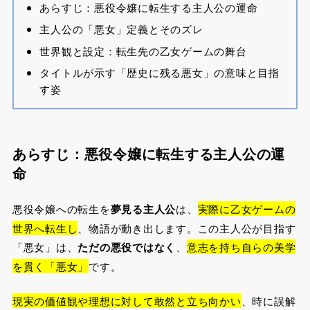
あらすじ：悪役令嬢に転生する主人公の運命
主人公の「悪女」定義とそのズレ
世界観と設定：転生先の乙女ゲームの舞台
タイトルが示す「歴史に残る悪女」の意味と目指
す姿
あらすじ：悪役令嬢に転生する主人公の運
命
悪役令嬢への転生を
夢見る主人公
は、
実際に乙女ゲームの
世界へ転生し
、物語が動き出します。この主人公が目指す
「悪女」は、
ただの悪役ではなく
、
意志を持ち自らの美学
を貫く「悪女」
です。
現実の価値観や理想に対して敢然と立ち向かい
、時に誤解