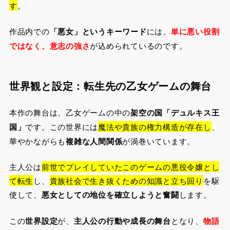
す
。
作品内での
「悪女」というキーワード
には、
単に悪い役割
ではなく、意志の強さ
が込められているのです。
世界観と設定：転生先の乙女ゲームの舞台
本作の舞台は、乙女ゲームの中の
架空の国「デュルキス王
国」
です。この世界には
魔法や貴族の権力構造が存在し
、
華やかながらも
複雑な人間関係
が渦巻いています。
主人公は
前世でプレイしていたこのゲームの悪役令嬢とし
て転生
し、
貴族社会で生き抜くための知識と立ち回り
を駆
使して、
悪女としての地位を確立しようと奮闘
します。
この
世界設定
が、
主人公の行動や成長の舞台
となり、
物語