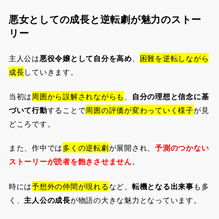
悪女としての成長と逆転劇が魅力のストー
リー
主人公は
悪役令嬢として自分を高め
、
困難を逆転しながら
成長
していきます。
当初は
周囲から誤解されながらも
、
自分の理想と信念に基
づいて行動
することで
周囲の評価が変わっていく様子
が見
どころです。
また、作中では
多くの逆転劇
が展開され、
予測のつかない
ストーリーが読者を飽きさせません
。
時には
予想外の仲間が現れる
など、
転機となる出来事
も多
く、
主人公の成長
が物語の大きな魅力となっています。