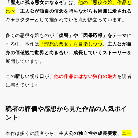
「
歴史に残る悪女になるぞ
」は、
他の「悪役令嬢」作品と
比べ
、
主人公が独自の信念を持ちながらも周囲に愛される
キャラクター
として描かれている点が際立っています。
多くの悪役令嬢ものが
「復讐」や「因果応報」をテーマ
に
する中、本作は
「理想の悪女」を目指しつつ
、
主人公が自
身の価値観で世界と向き合い、成長していくストーリー
を
展開しています。
この
新しい切り口
が、
他の作品にはない独自の魅力
を読者
に与えています。
読者の評価や感想から見た作品の人気ポイ
ント
本作は多くの読者から、
主人公の独自性や成長要素
、
ユー