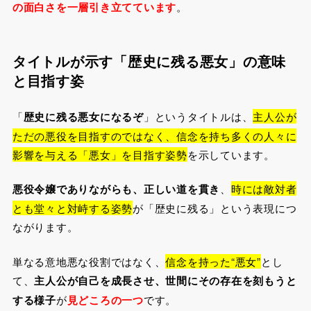
の面白さを一層引き立てています
。
タイトルが示す「歴史に残る悪女」の意味
と目指す姿
「
歴史に残る悪女になるぞ
」というタイトルは、
主人公が
ただの悪役を目指すのではなく、信念を持ち多くの人々に
影響を与える「悪女」を目指す姿勢
を示しています。
悪役令嬢でありながらも、正しい道を貫き
、
時には敵対者
とも堂々と対峙する姿勢
が「歴史に残る」という表現につ
ながります。
単なる意地悪な役割ではなく、
信念を持った“悪女”
とし
て、
主人公が自己を成長させ、世間にその存在を刻もうと
する様子
が
見どころの一つ
です。