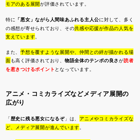
モアのある展開
が評価されています。
特に
「悪女」ながら人間味あふれる主人公
に対して、多く
の感想が寄せられており、その
共感や応援が作品の人気を
支えています
。
また、
予想を覆すような展開や、仲間との絆が描かれる場
面
も高く評価されており、
物語全体のテンポの良さ
が
読者
を惹きつけるポイント
となっています。
アニメ・コミカライズなどメディア展開の
広がり
「
歴史に残る悪女になるぞ
」は、
アニメやコミカライズな
ど、メディア展開が進んでいます
。