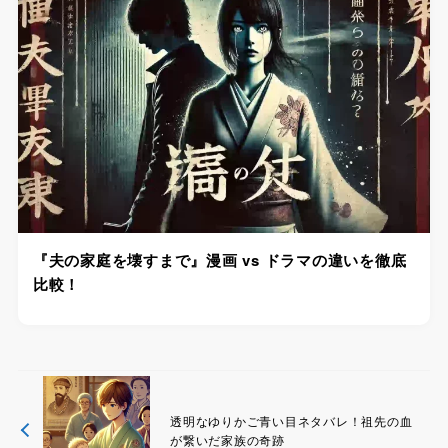
『夫の家庭を壊すまで』漫画 vs ドラマの違いを徹底
比較！
透明なゆりかご青い目ネタバレ！祖先の血
が繋いだ家族の奇跡