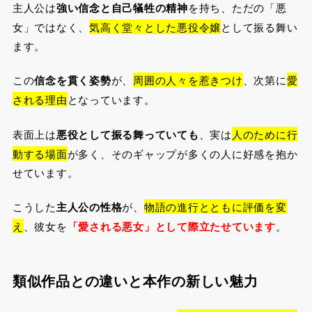
主人公は
強い信念と自己犠牲の精神
を持ち、ただの「悪
女」ではなく、
気高く堂々とした悪役令嬢
として振る舞い
ます。
この
信念を貫く姿勢
が、
周囲の人々を惹きつけ
、次第に
愛
される理由
となっています。
表面上は
悪役として振る舞っていても
、実は
人のために行
動する場面
が多く、そのギャップが多くの人に好感を抱か
せています。
こうした
主人公の性格
が、
物語の進行とともに評価を変
え
、彼女を
「愛される悪女」として際立たせています
。
類似作品との違いと本作の新しい魅力