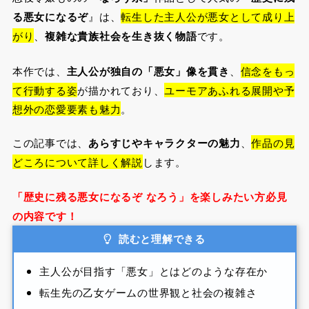
る悪女になるぞ
』は、
転生した主人公が悪女として成り上
がり
、
複雑な貴族社会を生き抜く物語
です。
本作では、
主人公が独自の「悪女」像を貫き
、
信念をもっ
て行動する姿
が描かれており、
ユーモアあふれる展開や予
想外の恋愛要素も魅力
。
この記事では、
あらすじやキャラクターの魅力
、
作品の見
どころについて詳しく解説
します。
「歴史に残る悪女になるぞ なろう」を楽しみたい方必見
の内容です！
読むと理解できる
主人公が目指す「悪女」とはどのような存在か
転生先の乙女ゲームの世界観と社会の複雑さ