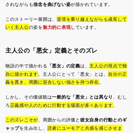
されながらも
信念を曲げない姿
が描かれています。
このストーリー展開は、
逆境を乗り越えながらも成長して
いく主人公
の姿を
魅力的に表現
しています。
主人公の「悪女」定義とそのズレ
物語の中で描かれる
「悪女」の定義
は、
主人公の視点で独
自に描かれます
。主人公にとって「悪女」とは、
自分の正
義を貫き、周囲に迎合しない強さを持つ存在
。
しかし、その価値観は
一般的な「悪女」とは異なり
、むし
ろ
正義感や人のために行動する場面が多々あります
。
このズレこそが
、周囲からの評価と
彼女自身の行動とのギ
ャップ
を生み出し、
読者にユーモアと共感を感じさせま