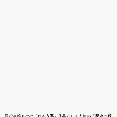
悪役令嬢ものの
「なろう系」
作品として人気の『
歴史に残