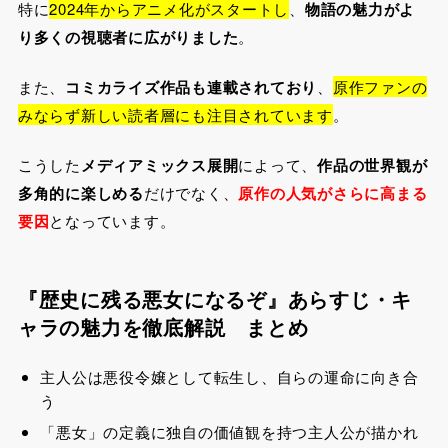
特に
2024年からアニメ化がスタートし
、
物語の魅力がよ
り多くの視聴者に広がりました
。
また、
コミカライズ作品も連載されており
、
原作ファンの
みならず新しい読者層にも注目されています
。
こうした
メディアミックス展開
によって、
作品の世界観が
多角的に楽しめる
だけでなく、
原作の人気がさらに高まる
要因
となっています。
『歴史に残る悪女になるぞ』あらすじ・キ
ャラの魅力を徹底解説
まとめ
主人公は悪役令嬢として転生し、自らの運命に向き合
う
「悪女」の定義に独自の価値観を持つ主人公が描かれ