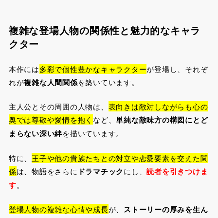
複雑な登場人物の関係性と魅力的なキャラ
クター
本作には
多彩で個性豊かなキャラクター
が登場し、それぞ
れが
複雑な人間関係
を築いています。
主人公とその周囲の人物は、
表向きは敵対しながらも心の
奥では尊敬や愛情を抱く
など、
単純な敵味方の構図にとど
まらない深い絆
を描いています。
特に、
王子や他の貴族たちとの対立や恋愛要素を交えた関
係
は、物語をさらに
ドラマチック
にし、
読者を引きつけま
す
。
登場人物の複雑な心情や成長
が、
ストーリーの厚みを生ん