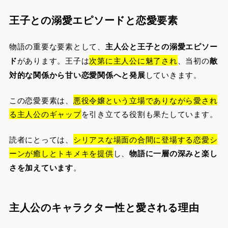
王子との溺愛エピソードと恋愛要素
物語の重要な要素として、
主人公と王子との溺愛エピソー
ド
があります。王子は
次第に主人公に魅了され
、当初の
敵
対的な関係から甘い恋愛関係へと発展
していきます。
この恋愛要素は、
悪役令嬢という立場でありながら愛され
る主人公のギャップ
を引き立てる役割も果たしています。
読者にとっては、
シリアスな場面の合間に登場する恋愛シ
ーンが癒しとトキメキを提供
し、
物語に一層の深みと楽し
さを加えています
。
主人公のキャラクター性と愛される理由